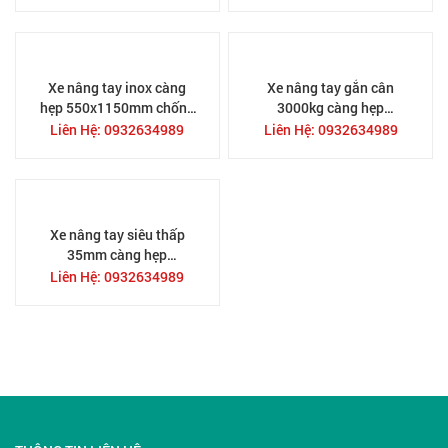
hàng cồng kềnh
685x800mm
Xe nâng tay inox càng
Xe nâng tay gắn cân
hẹp 550x1150mm chống
3000kg càng hẹp
gỉ chất liệu thép 304 CBY-
550x1150mm tải 3 tấn tại
Liên Hệ: 0932634989
Liên Hệ: 0932634989
BX3.0T
TPHCM
Xe nâng tay siêu thấp
35mm càng hẹp
550x1150mm ACL10S
Liên Hệ: 0932634989
nâng 1000kg