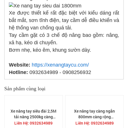
Xe được thiết kế rất đặc biệt với kiểu dáng rất
bắt mắt, sơn tĩnh điện, tay cầm dễ điều khiển và
hệ thống van chống quá tải.
Tay cầm gặt có 3 chế độ nâng bao gồm: nâng,
xả hạ, kéo di chuyển.
Bơm nhẹ, kéo êm, khung sườn dày.
Website:
https://xenangtaycu.com/
Hotline:
0932634989 - 0908256932
Sản phẩm cùng loại
Xe nâng tay siêu đài 2,5M
Xe nâng tay càng ngắn
tải nâng 2500kg càng
800mm càng rộng
nâng dài 2.5 mét cho
685mm CBYSD2.5T
Liên Hệ: 0932634989
Liên Hệ: 0932634989