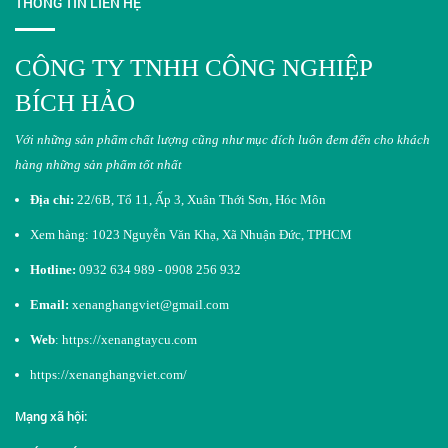
THÔNG TIN LIÊN HỆ
CÔNG TY TNHH CÔNG NGHIỆP
BÍCH HẢO
Với những sản phẩm chất lượng cũng như mục đích luôn đem đến cho khách
hàng những sản phẩm tốt nhất​
Địa chỉ:
22/6B, Tổ 11, Ấp 3, Xuân Thới Sơn, Hóc Môn
Xem hàng: 1023 Nguyễn Văn Khạ, Xã Nhuận Đức, TPHCM
Hotline:
0932 634 989 - 0908 256 932
Email:
xenanghangviet@gmail.com
Web
:
https://xenangtaycu.com
https://xenanghangviet.com/
Mạng xã hội: