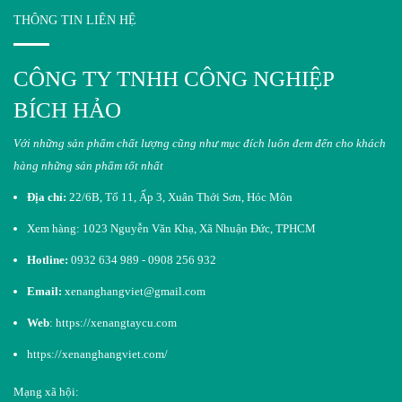
THÔNG TIN LIÊN HỆ
CÔNG TY TNHH CÔNG NGHIỆP
BÍCH HẢO
Với những sản phẩm chất lượng cũng như mục đích luôn đem đến cho khách
hàng những sản phẩm tốt nhất​
Địa chỉ:
22/6B, Tổ 11, Ấp 3, Xuân Thới Sơn, Hóc Môn
Xem hàng: 1023 Nguyễn Văn Khạ, Xã Nhuận Đức, TPHCM
Hotline:
0932 634 989 - 0908 256 932
Email:
xenanghangviet@gmail.com
Web
:
https://xenangtaycu.com
https://xenanghangviet.com/
Mạng xã hội: