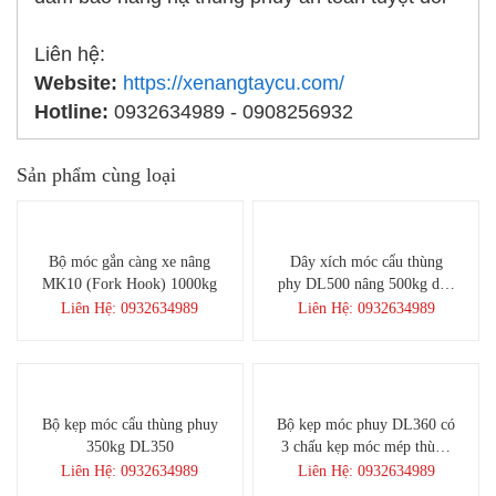
Liên hệ:
Website:
https://xenangtaycu.com/
Hotline:
0932634989 - 0908256932
Sản phẩm cùng loại
Bộ móc gắn càng xe nâng
Dây xích móc cẩu thùng
MK10 (Fork Hook) 1000kg
phy DL500 nâng 500kg dây
dài 50cm
Liên Hệ: 0932634989
Liên Hệ: 0932634989
Bộ kẹp móc cẩu thùng phuy
Bộ kẹp móc phuy DL360 có
350kg DL350
3 chấu kẹp móc mép thùng
phi
Liên Hệ: 0932634989
Liên Hệ: 0932634989