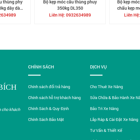
u thùng phy
Bộ kẹp móc cẩu thùng phuy
Bộ kẹp móc
kg dây dài
350kg DL350
chấu kẹp m
m
32634989
Liên Hệ: 0932634989
Liên Hệ
CHÍNH SÁCH
DỊCH VỤ
BÍCH
Chính sách đổi trả hàng
Cho Thuê Xe Nâng
Chính sách hỗ trợ khách hàng
Sửa Chữa & Bảo Hành Xe N
Chính Sách & Quy Định
Bảo Trì Xe Nâng
n cho khách
Chính Sách Bảo Mật
Lắp Ráp & Cài Đặt Xe Nâng
Tư Vấn & Thiết Kế