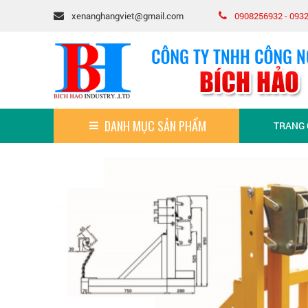
xenanghangviet@gmail.com
0908256932 - 093
DANH MỤC SẢN PHẨM
TRANG