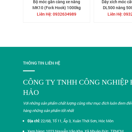
Bộ móc gắn càng xe nâng
Dây xích móc cẩ
MK10 (Fork Hook) 1000kg
DL500 nâng 500
50c
Liên Hệ: 0932634989
Liên Hệ: 09
THÔNG TIN LIÊN HỆ
CÔNG TY TNHH CÔNG NGHIỆP 
HẢO
Với những sản phẩm chất lượng cũng như mục đích luôn đem đế
hàng những sản phẩm tốt nhất​
Địa chỉ:
22/6B, Tổ 11, Ấp 3, Xuân Thới Sơn, Hóc Môn
Xem hàng: 1023 Nguyễn Văn Khạ, Xã Nhuận Đức, TPHCM