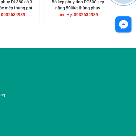
 phuy DL360 có 3
Bộ kẹp phuy đơn DG500 kẹp
óc mép thùng phi
nâng 500kg thùng phuy
: 0932634989
Liên Hệ: 0932634989
Facebook
âng