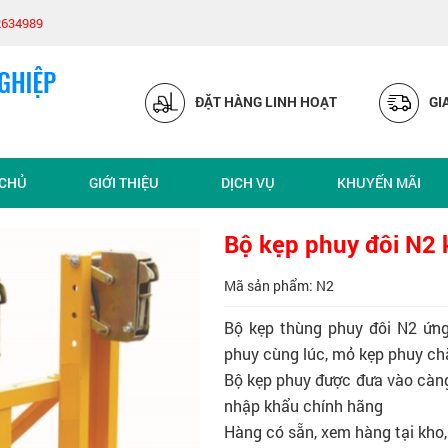
2634989
ĐẶT HÀNG LINH HOẠT
GI
 CHỦ
GIỚI THIỆU
DỊCH VỤ
KHUYẾN MÃI
Bộ kẹp phuy đôi N2 
Mã sản phẩm: N2
Bộ kẹp thùng phuy đôi N2 ứng
phuy cùng lúc, mỏ kẹp phuy ch
Bộ kẹp phuy được đưa vào càng
nhập khẩu chính hãng
Hàng có sẵn, xem hàng tại kho