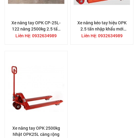
Xe nâng tay OPK CP-25L-
Xe nâng kéo tay hiệu OPK
122 nâng 2500kg 2.5 tấn
2.5 tấn nhập khẩu mới
thương hiệu Nhật Bản
100%
Liên Hệ: 0932634989
Liên Hệ: 0932634989
Xe nâng tay OPK 2500kg
Nhật OPK25L càng rộng