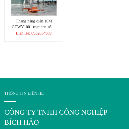
Thang nâng điện 10M
GTWY1001 trục đơn nâng
người làm việc trên cao
Liên Hệ: 0932634989
THÔNG TIN LIÊN HỆ
CÔNG TY TNHH CÔNG NGHIỆP
BÍCH HẢO