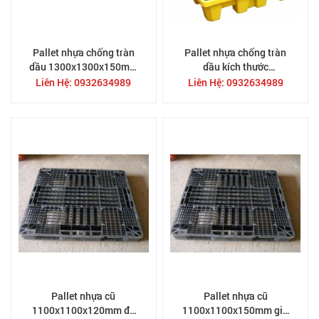
Pallet nhựa chống tràn
Pallet nhựa chống tràn
dầu 1300x1300x150mm
dầu kích thước
kê 4 thùng phuy, hàng có
1300x1300x300mm kê 4
Liên Hệ: 0932634989
Liên Hệ: 0932634989
sẵn TPHCM
phuy
Pallet nhựa cũ
Pallet nhựa cũ
1100x1100x120mm đã
1100x1100x150mm giá